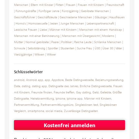
Menschen
|
Eltern mit Kinder
|
Flirten
|
Frauen
|
Frauen mit Kindern
|
Freundschaft
|
Führungskräfte
|
Fünfziger Jahre
|
Fünzigjährig
|
Gebildete Menschen
|
Geschäftsführer
|
Geschäftsleute
|
Geschiedene Menschen
|
Gläubige
|
Hausfrauen
|
Homo's
|
Homosexuelle
|
Jeden
|
Junge Menschen
|
Lebenspartnerschaft
|
Lesbische Frauen
|
Liebe
|
Männer mit Kindern
|
Menschen mit einem Handicap
|
Menschen mit einer Behinderung
|
Menschen mit Übergewicht
|
Moslems
|
Mütter
|
Normal gebildete
|
Paare
|
Politiker
|
Reiche Leute
|
Schlanke Menschen
|
Schwule
|
Selbstständig
|
Sportler
|
Studenten
|
Suche Frau
|
Ü30
|
Über 30
|
Väter
|
Vierzigjährige
|
Witwen
|
Witwer
Schlüsselwörter
android
,
Android app
,
app
,
Appstore
,
Beste Datingwebseite
,
Beziehungsberatung
,
Date
,
dating
,
dating app
,
Datingseite des Jahres
,
Ehrliche Datingwebseite
,
Frauen
mit Kindern
,
Freunde finden
,
Freunde treffen
,
Gay dating
,
Geld
,
Geliebte
,
Größte
Datingseite
,
Heiratsvermitlung
,
iphone
,
iphone app
,
Männer mit Kindern
,
Partnervermittlung
,
Partnervermittlungsbüro
,
Singlebörsen test
,
Singlebörsen
Vergleich
,
smartphone
,
social media
,
Zuverlässige Datingseiten
Kostenfrei anmelden