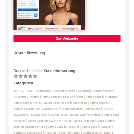
Zur Webseite
Unsere Bewertung:
Durchschnittliche Kundenbewertung:
Kategorien
30+
|
40+
|
50+
|
Akademiker
|
Alleinerziehende
|
Behinderte
|
Berühmtheiten
|
Celebrities
|
Christen
|
Dating Seite für black and white
|
Dating Seite für Christen
|
Dating Seite für Emos
|
Dating Seite für große Menschen
|
Dating Seite für
hässliche Menschen
|
Dating Seite für Hundebesitzer
|
Dating Seite für junge
Erwachsene
|
Dating Seite für junge Leute
|
Dating Seite für Metaller
|
Dating Seite
für Nerds
|
Dating Seite für psychisch Kranke
|
Dating Seite für Russen
|
Dating
Seite für Übergewichtige
|
Dating Seite für Veganer
|
Dating Seite für Zocker
|
Deutsche dating Seite für Gamer
|
Dicke Menschen
|
Dreißiger Jahre
|
Dünne