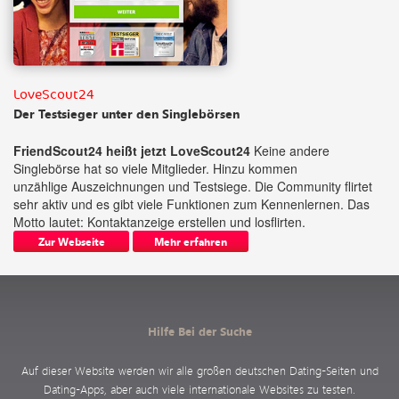
LoveScout24
Der Testsieger unter den Singlebörsen
FriendScout24 heißt jetzt LoveScout24
Keine andere
Singlebörse hat so viele Mitglieder. Hinzu kommen
unzählige Auszeichnungen und Testsiege. Die Community flirtet
sehr aktiv und es gibt viele Funktionen zum Kennenlernen. Das
Motto lautet: Kontaktanzeige erstellen und losflirten.
Zur Webseite
Mehr erfahren
Hilfe Bei der Suche
Auf dieser Website werden wir alle großen deutschen Dating-Seiten und
Dating-Apps, aber auch viele internationale Websites zu testen.