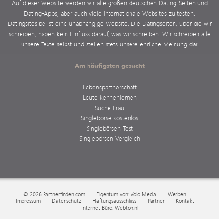
Auf dieser Website werden wir alle großen deutschen Dating-Seiten und
Dating-Apps, aber auch viele internationale Websites zu testen.
Datingsites.be ist eine unabhängige Website. Die Datingseiten, über die wir
schreiben, haben kein Einfluss darauf, was wir schreiben. Wir schreiben alle
unsere Texte selbst und stellen stets unsere ehrliche Meinung dar.
Am häufigsten gesucht
Lebenspartnerschaft
Leute kennenlernen
Suche Frau
Singlebörse kostenlos
Singlebörsen Test
Singlebörsen Vergleich
© 2026 Partnerfinden.com
Eigentum von: Volo Media
Werben
Impressum
Datenschutz
Haftungsausschluss
Partner
Kontakt
Internet-Büro: Webton.nl