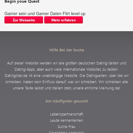
Begin youe Quest
Gamer sein und Gamer Daten Flirt level up
Zur Webseite
Mehr erfahren
Hilfe Bei der Suche
Auf dieser Website werden wir alle großen deutschen Dating-Seiten und
Dating-Apps, aber auch viele internationale Websites zu testen.
Datingsites.be ist eine unabhängige Website. Die Datingseiten, über die wir
schreiben, haben kein Einfluss darauf, was wir schreiben. Wir schreiben alle
unsere Texte selbst und stellen stets unsere ehrliche Meinung dar.
Am häufigsten gesucht
Lebenspartnerschaft
Leute kennenlernen
Suche Frau
Singlebörse kostenlos