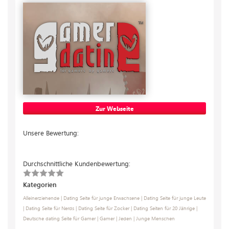
Zur Webseite
Unsere Bewertung:
Durchschnittliche Kundenbewertung:
Kategorien
Alleinerziehende
|
Dating Seite für junge Erwachsene
|
Dating Seite für junge Leute
|
Dating Seite für Nerds
|
Dating Seite für Zocker
|
Dating Seiten für 20 Jährige
|
Deutsche dating Seite für Gamer
|
Gamer
|
Jeden
|
Junge Menschen