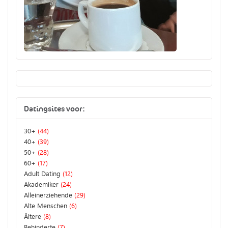
Datingsites voor:
30+
(44)
40+
(39)
50+
(28)
60+
(17)
Adult Dating
(12)
Akademiker
(24)
Alleinerziehende
(29)
Alte Menschen
(6)
Ältere
(8)
Behinderte
(7)