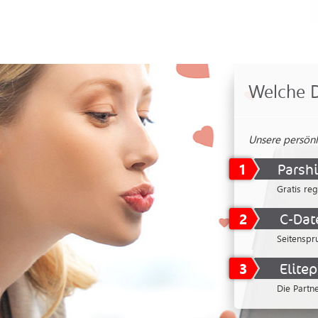
Welche D
Unsere persön
1
Parsh
Gratis reg
2
C-Dat
Seitenspr
3
Elitep
Die Partn