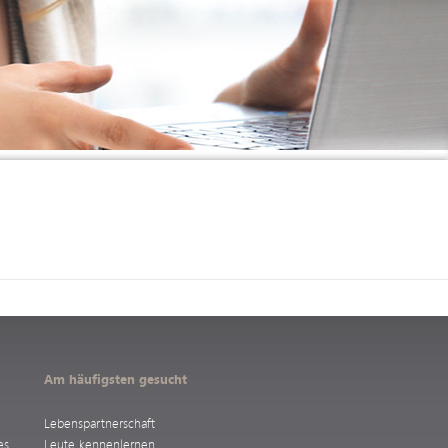
Am häufigsten gesucht
Lebenspartnerschaft
es
Leute kennenlernen