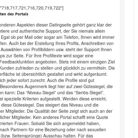
s="718,717,721,716,720,719,722"]
ten des Portals
nderen Aspekten dieser Datingseite gehört ganz klar der
tiere und authentische Support, der Sie niemals allein
. Egal ob per Mail oder sogar am Telefon, Ihnen wird immer
fen. Auch bei der Erstellung Ihres Profils, Anschreiben von
, Auswählen von Profilbildern usw. steht der Support Ihnen
pps zur Seite. Für Ihre Profiltexte wird sogar eine
 Feedbackfunktion angeboten. Stets mit einem einzigen Ziel
unden zufrieden zu stellen und glücklich zu vermitteln. Die
fläche ist übersichtlich gestaltet und wirkt aufgeräumt.
sich jeder sofort zurecht. Auch die Profile sind gut
. Besonderes Augenmerk liegt hier auf zwei Gütesiegel, die
ten kann: Das “Niveau-Siegel” und das “Seriös-Siegel”.
t spezielle Kriterien aufgestellt. Werden diese erreicht,
e diese Gütesiegel. Das steigert das Niveau und die
ller Mitglieder. Die Qualität der Seite zeigt sich auch an der
icher Mitglieder. Kein anderes Portal schafft eine Quote
trierten Frauen. Sobald Sie sich angemeldet haben,
nach Partnern für eine Beziehung oder nach sexuellen
(bzw. Seitensprünge) Ausschau halten. Für das