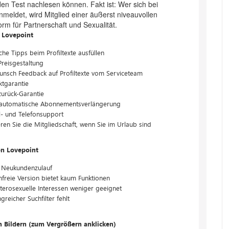
en Test nachlesen können. Fakt ist: Wer sich bei
nmeldet, wird Mitglied einer äußerst niveauvollen
orm für Partnerschaft und Sexualität.
n Lovepoint
iche Tipps beim Profiltexte ausfüllen
Preisgestaltung
unsch Feedback auf Profiltexte vom Serviceteam
ktgarantie
zurück-Garantie
 automatische Abonnementsverlängerung
l- und Telefonsupport
ren Sie die Mitgliedschaft, wenn Sie im Urlaub sind
on Lovepoint
 Neukundenzulauf
freie Version bietet kaum Funktionen
terosexuelle Interessen weniger geeignet
reicher Suchfilter fehlt
n Bildern (zum Vergrößern anklicken)