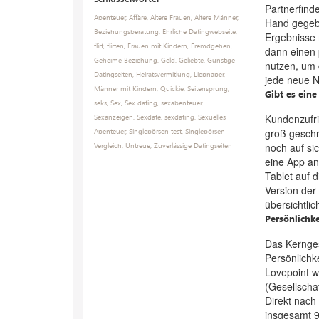
Partnerfind
Abenteuer
,
Affäre
,
Ältere Frauen
,
Ältere Männer
,
Hand gegebe
Beziehungsberatung
,
Ehrliche Datingwebseite
,
Ergebnisse 
flirt
,
flirten
,
Frauen mit Kindern
,
Fremdgehen
,
dann einen 
Geheime Beziehung
,
Geld
,
Geliebte
,
Günstige
nutzen, um 
Datingseiten
,
Heiratsvermitlung
,
Liebhaber
,
jede neue N
Männer mit Kindern
,
Quickie
,
Seitensprung
,
Gibt es ein
seks
,
Sex
,
Sex dating
,
sexabenteuer
,
Kundenzufri
Sexanzeigen
,
Sexdate
,
sexdating
,
Sexuelles
groß geschri
Abenteuer
,
Singlebörsen test
,
Singlebörsen
noch auf si
Vergleich
,
Untreue
,
Zuverlässige Datingseiten
eine App an
Tablet auf 
Version der 
übersichtli
Persönlichke
Das Kernges
Persönlichke
Lovepoint w
(Gesellscha
Direkt nach
insgesamt 9