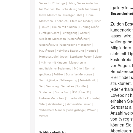
Seiten für 20 Jährige
|
Dating Seiten kostenlos
[gallery id
für Männer
|
Deutsche dating Seite für Gamer
|
Besonderhei
Dicke Menschen
|
Dreißiger Jahre
|
Dünne
Menschen
|
Ehebruch
|
Eltern mit Kinder
|
Flirten
Zu den Beso
|
Frauen
|
Frauen mit Kindern
|
Führungskräfte
|
kundenorien
Fünfziger Jahre
|
Fünzigjährig
|
Gamer
|
lassen wird
Gebildete Menschen
|
Geschäftsführer
|
weiter gehol
Geschäftsleute
|
Geschiedene Menschen
|
Mitgliedern
Hausfrauen
|
Heimliche Beziehung
|
Homo's
|
stets mit Ti
Homosexuelle
|
Jeden
|
Lesbische Frauen
|
Liebe
kostenfreie
|
Männer mit Kindern
|
Menschen in
vor Augen: K
unglücklicher Beziehung
|
Mütter
|
Normal
Benutzerober
gebildete
|
Politiker
|
Schlanke Menschen
|
Hier findet 
Sechzigjährige
|
Seitensprung
|
Selbstständig
|
strukturiert
Sex
|
Sexdating
|
Sextreffen
|
Sportler
|
jeder erhal
Studenten
|
Suche Frau
|
Ü30
|
Über 30
|
Lovepoint ha
Untreue Menschen
|
Unverbindliche Kontakte
|
erhalten Si
Väter
|
Verabredung
|
Verheiratete Frauen
|
Seriosität a
Verheiratete Männer
|
Vierzigjährige
|
Witwen
|
Anzahl weibl
Witwer
von ⅔ regis
können Sie 
Abenteuern 
Schlüsselwörter