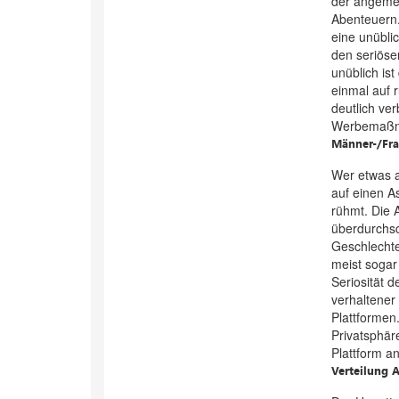
der angemel
Abenteuern.
eine unübli
den seriösen
unüblich is
einmal auf 
deutlich ve
Werbemaßna
Männer-/Fra
Wer etwas a
auf einen A
rühmt. Die A
überdurchsc
Geschlechte
meist sogar 
Seriosität 
verhaltener
Plattformen.
Privatsphär
Plattform an
Verteilung 