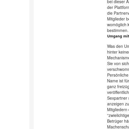
bei dieser 
der Plattfor
die Partner
Mitglieder b
womöglich k
bestimmen.
Umgang mit 
Was den Umg
hinter kein
Mechanismen
Sie von sich
verschwomm
Persönliche
Name ist fü
ganz freizü
veröffentlic
Sexpartner 
anzeigen z
Mitgliedern
“zwielichti
Betrüger häu
Machenschaf