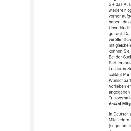
Sie das Aus
wiedereinlo
vorher aufg
haben, dass
Unverbindli
gefragt. Da
veröffentlic
mit gleiche
können Sie 
Bei der Su
Partnervor
Letzteres zi
schlägt Part
Wunschpartn
Vorlieben e
angegeben (
Trinkverhal
Anzahl Mitg
In Deutschla
Mitgliedern.
(sogenannte