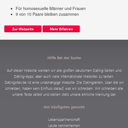
Für homosexuelle Männer und Frauen
9 von 10 Paare bleiben zusammen
Zur Webseite
Mehr Erfahren
Hilfe Bei der Suche
Auf dieser Website werden wir alle großen deutschen Dating-Seiten und
Dating-Apps, aber auch viele internationale Websites zu testen.
Datingsites.be ist eine unabhängige Website. Die Datingseiten, über die wir
schreiben, haben kein Einfluss darauf, was wir schreiben. Wir schreiben alle
unsere Texte selbst und stellen stets unsere ehrliche Meinung dar.
Am häufigsten gesucht
Lebenspartnerschaft
Leute kennenlernen