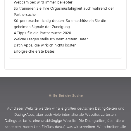
Webcam Sex wird immer beliebter
So trainieren Sie Ihre Orgasmusfähigkeit auch während der
Partnersuche
Körpersprache richtig deuten: So entschlüsseln Sie die
geheimen Signale der Zuneigung
4 Tipps für die Partnersuche 2020
Welche Fragen stelle ich beim erstem Date?
Datin Apps, die wirklich nichts kosten
Erfolgreiche erste Dates
Hilfe Bei der Suche
Auf dieser Website werden wir alle großen deutschen Dating-Seiten und
Dating-Apps, aber auch viele internationale Websites zu testen.
Datingsites.be ist eine unabhängige Website. Die Datingseiten, über die wir
schreiben, haben kein Einfluss darauf, was wir schreiben. Wir schreiben alle