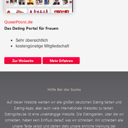
QueerPoint.de
Das Dating Portal für Frauen
Sehr übersichtlich
kostengünstige Mitgliedschaft
Zur Webseite
Mehr Erfahren
Hilfe Bei der Suche
Auf dieser Website werden wir alle großen deutschen Dating-Seiten und
Dating-Apps, aber auch viele internationale Websites zu testen.
Datingsites.be ist eine unabhängige Website. Die Datingseiten, über die wir
schreiben, haben kein Einfluss darauf, was wir schreiben. Wir schreiben alle
unsere Texte selbst und stellen stets unsere ehrliche Meinung dar.